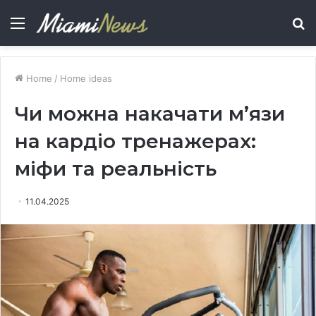
Menu
S
fo
Home
/
Home ideas
Чи можна накачати м’язи
на кардіо тренажерах:
міфи та реальність
11.04.2025