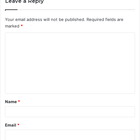
Leave a Reply
Your email address will not be published.
Required fields are
marked
*
C
o
m
m
e
n
t
Name
*
*
Email
*