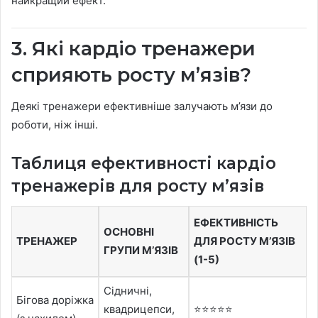
найкращий ефект.
3. Які кардіо тренажери
сприяють росту м’язів?
Деякі тренажери ефективніше залучають м’язи до
роботи, ніж інші.
Таблиця ефективності кардіо
тренажерів для росту м’язів
ЕФЕКТИВНІСТЬ
ОСНОВНІ
ТРЕНАЖЕР
ДЛЯ РОСТУ М’ЯЗІВ
ГРУПИ М’ЯЗІВ
(1-5)
Сідничні,
Бігова доріжка
квадрицепси,
⭐⭐⭐⭐⭐