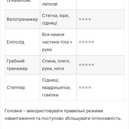
(з нахилом)
литкові
Стегна, ікри,
Велотренажер
⭐⭐⭐⭐
сідниці
Вся нижня
Еліпсоїд
частина тіла +
⭐⭐⭐⭐⭐
руки
Гребний
Спина, плечі,
⭐⭐⭐⭐⭐
тренажер
руки, ноги
Сідниці,
Степпер
квадрицепси,
⭐⭐⭐⭐
гомілки
Головне – використовувати правильні режими
навантаження та поступово збільшувати інтенсивність.