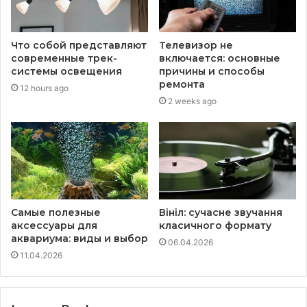
Что собой представляют
Телевизор не
современные трек-
включается: основные
системы освещения
причины и способы
ремонта
12 hours ago
2 weeks ago
Самые полезные
Вініл: сучасне звучання
аксессуары для
класичного формату
аквариума: виды и выбор
06.04.2026
11.04.2026