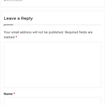
Leave a Reply
Your email address will not be published.
Required fields are
marked
*
C
o
m
m
e
n
t
Name
*
*