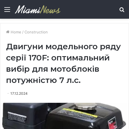
Menu
S
fo
Home
/
Construction
Двигуни модельного ряду
серії 170F: оптимальний
вибір для мотоблоків
потужністю 7 л.с.
17.12.2024