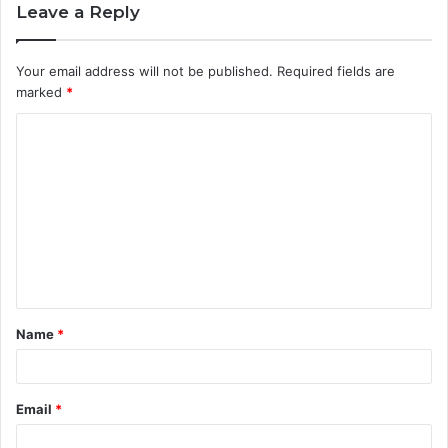
Leave a Reply
Your email address will not be published.
Required fields are
marked
*
C
o
m
m
e
n
t
Name
*
*
Email
*