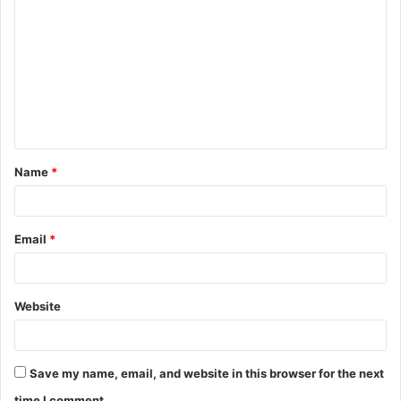
o
m
m
e
n
t
Name
*
*
Email
*
Website
Save my name, email, and website in this browser for the next
time I comment.