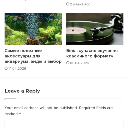
2 weeks ago
Самые полезные
Вініл: сучасне звучання
аксессуары для
класичного формату
аквариума: виды и выбор
06.04.2026
11.04.2026
Leave a Reply
Your email address will not be published.
Required fields are
marked
*
C