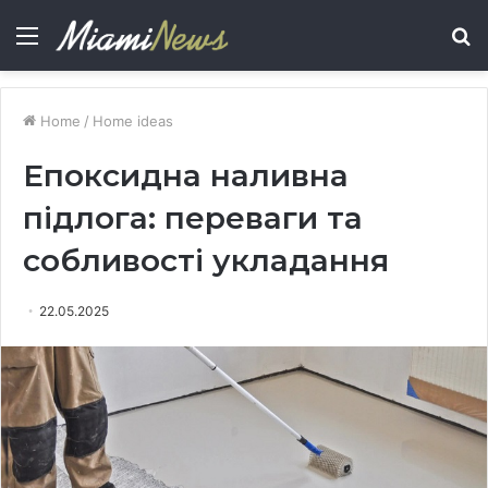
Menu
S
fo
Home
/
Home ideas
Епоксидна наливна
підлога: переваги та
собливості укладання
22.05.2025