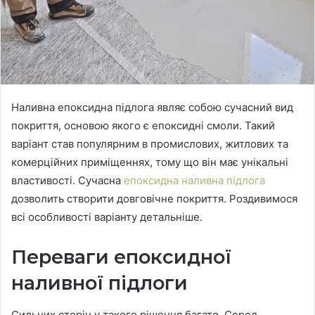
Наливна епоксидна підлога являє собою сучасний вид
покриття, основою якого є епоксидні смоли.
Такий
варіант став популярним в промислових, житлових та
комерційних приміщеннях, тому що він має унікальні
властивості. Сучасна
епоксидна наливна підлога
дозволить створити довговічне покриття. Роздивимося
всі особливості варіанту детальніше.
Переваги епоксидної
наливної підлоги
Сильних сторін у такого рішення багато. Серед