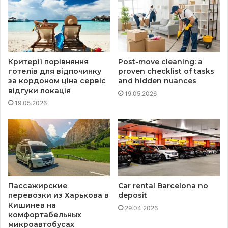
Критерії порівняння
Post-move cleaning: a
готелів для відпочинку
proven checklist of tasks
за кордоном ціна сервіс
and hidden nuances
відгуки локація
19.05.2026
19.05.2026
Пассажирские
Car rental Barcelona no
перевозки из Харькова в
deposit
Кишинев на
29.04.2026
комфортабельных
микроавтобусах