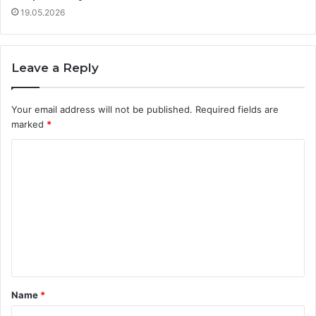
19.05.2026
Leave a Reply
Your email address will not be published.
Required fields are
marked
*
C
o
m
m
e
n
t
Name
*
*