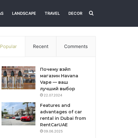
Search
AS
LANDSCAPE
TRAVEL
DECOR
for
Popular
Recent
Comments
Почему вэйп
магазин Havana
Vape — ваш
лучший выбор
22.07.2024
Features and
advantages of car
rental in Dubai from
RentCarUAE
09.06.2025