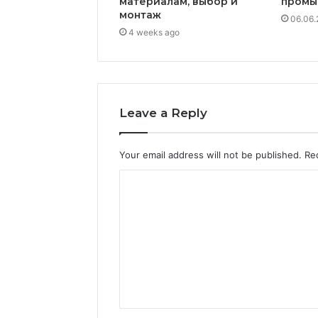
материалам, выбор и
промы
монтаж
06.06.
4 weeks ago
Leave a Reply
Your email address will not be published.
Re
C
o
m
m
e
n
t