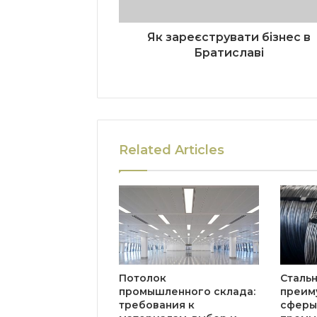
Як зареєструвати бізнес в
Братиславі
Related Articles
Потолок
Стальн
промышленного склада:
преим
требования к
сферы