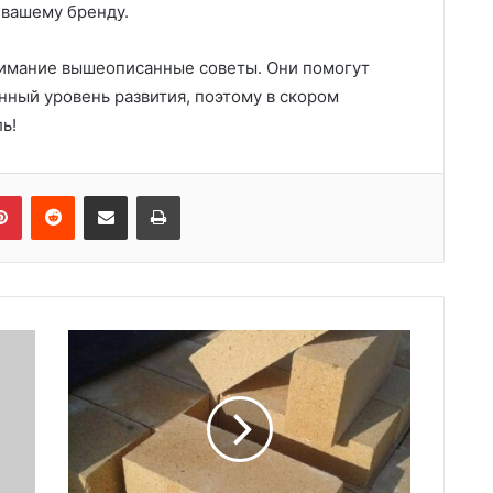
 вашему бренду.
нимание вышеописанные советы. Они помогут
нный уровень развития, поэтому в скором
ь!
Pinterest
Reddit
Share via Email
Print