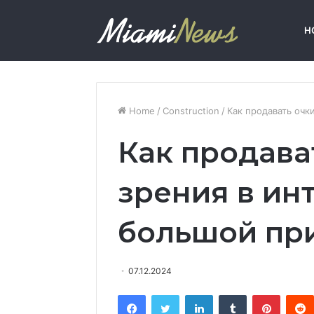
H
Home
/
Construction
/
Как продавать очк
Как продава
зрения в ин
большой пр
07.12.2024
Facebook
Twitter
LinkedIn
Tumblr
Pinterest