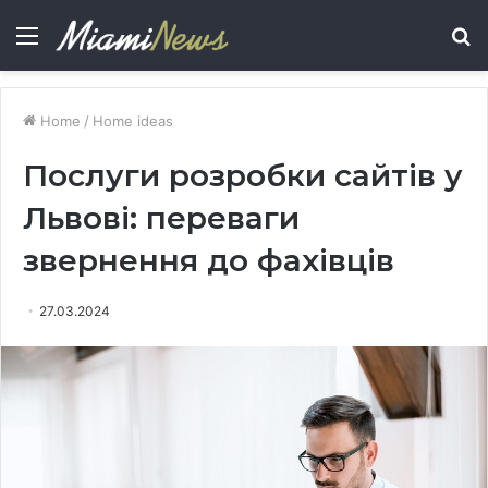
Menu
S
fo
Home
/
Home ideas
Послуги розробки сайтів у
Львові: переваги
звернення до фахівців
27.03.2024