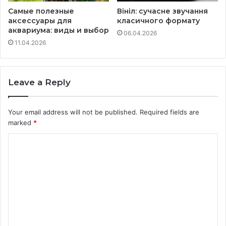
Самые полезные
Вініл: сучасне звучання
аксессуары для
класичного формату
аквариума: виды и выбор
06.04.2026
11.04.2026
Leave a Reply
Your email address will not be published.
Required fields are
marked
*
C
o
m
m
e
n