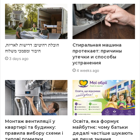
הובלת רהיטים: דרישות לאריזה,
Стиральная машина
חיבור ומסמכי משלוח
протекает: причины
утечки и способы
3 days ago
устранения
4 weeks ago
Монтаж вентиляції у
Освіта, яка формує
квартирі та будинку:
майбутнє: чому батьки
правила вибору схеми і
дедалі частіше шукають
типові помилки
не лише знання