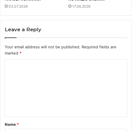
03.07.2026
17.06.2026
Leave a Reply
Your email address will not be published.
Required fields are
marked
*
C
o
m
m
e
n
t
Name
*
*