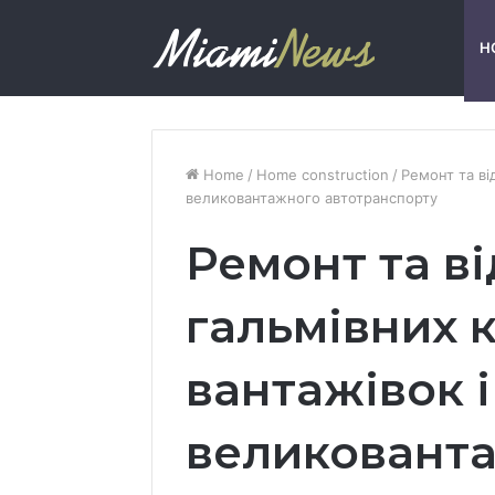
H
Home
/
Home construction
/
Ремонт та ві
великовантажного автотранспорту
Ремонт та в
гальмівних 
вантажівок і
великовант