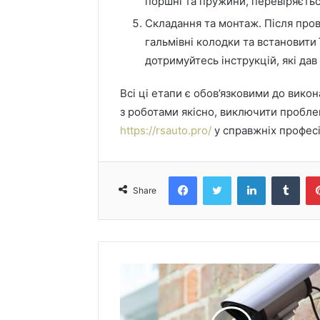
поршні та пружини, перевіряєтьс
Складання та монтаж. Після пров
гальмівні колодки та встановити
дотримуйтесь інструкцій, які дав
Всі ці етапи є обов’язковими до викон
з роботами якісно, виключити пробле
https://rsauto.pro/
у справжніх професі
Facebook
Twitter
LinkedIn
Tumblr
Share