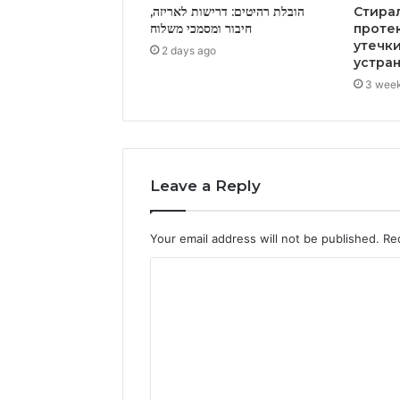
הובלת רהיטים: דרישות לאריזה,
Стира
חיבור ומסמכי משלוח
проте
утечк
2 days ago
устра
3 wee
Leave a Reply
Your email address will not be published.
Re
C
o
m
m
e