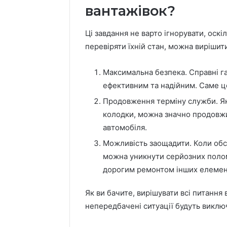
вантажівок?
Ці завдання не варто ігнорувати, оск
перевіряти їхній стан, можна вирішит
Максимальна безпека. Справні г
ефективним та надійним. Саме ц
Продовження терміну служби. Як
колодки, можна значно продовжи
автомобіля.
Можливість заощадити. Коли обс
можна уникнути серйозних полом
дорогим ремонтом інших елемент
Як ви бачите, вирішувати всі питання в
непередбачені ситуації будуть виклю