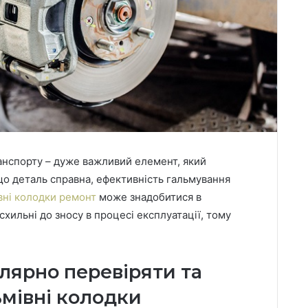
анспорту – дуже важливий елемент, який
що деталь справна, ефективність гальмування
вні колодки ремонт
може знадобитися в
схильні до зносу в процесі експлуатації, тому
лярно перевіряти та
ьмівні колодки