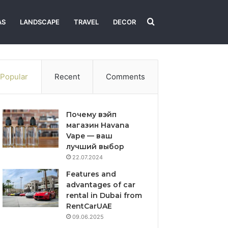
Search
AS
LANDSCAPE
TRAVEL
DECOR
for
Popular
Recent
Comments
Почему вэйп
магазин Havana
Vape — ваш
лучший выбор
22.07.2024
Features and
advantages of car
rental in Dubai from
RentCarUAE
09.06.2025