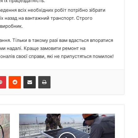
я їх працездатність.
едення всіх необхідних робіт потрібно зібрати
 їх назад на вантажний транспорт. Строго
 виробник.
ання. Тільки в такому разі вам вдасться впоратися
ми надалі. Краще замовити ремонт на
оналів своєї справи, які не припустяться помилок!
Pinterest
Reddit
Share via Email
Print