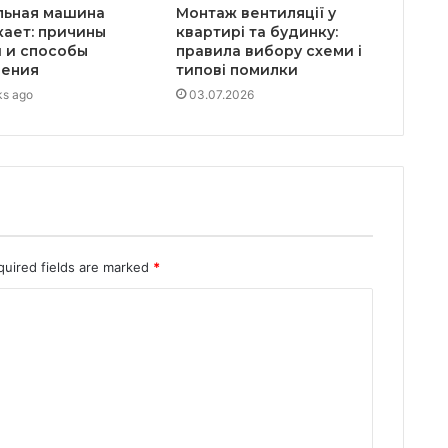
льная машина
Монтаж вентиляції у
кает: причины
квартирі та будинку:
и и способы
правила вибору схеми і
нения
типові помилки
ks ago
03.07.2026
quired fields are marked
*