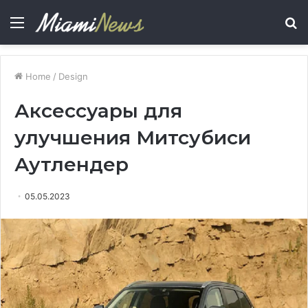
Menu
S
fo
Home
/
Design
Аксессуары для
улучшения Митсубиси
Аутлендер
05.05.2023