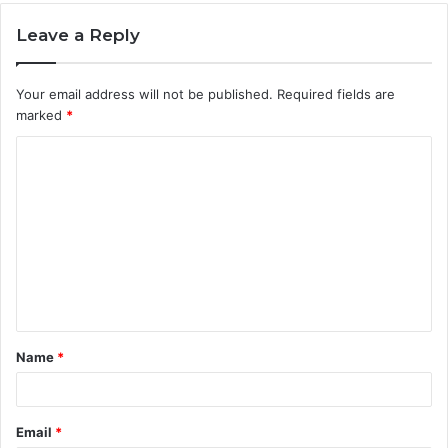
Leave a Reply
Your email address will not be published.
Required fields are
marked
*
C
o
m
m
e
n
t
Name
*
*
Email
*