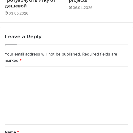
тротуарную плитку от
projects
дешевой
06.04.2026
03.05.2026
Leave a Reply
Your email address will not be published.
Required fields are
marked
*
C
o
m
m
e
n
t
Name
*