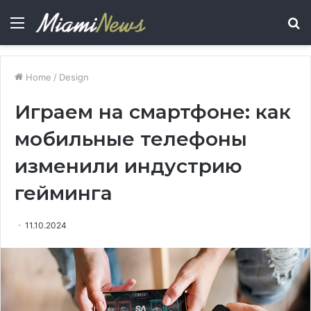
Menu
S
fo
Home
/
Design
Играем на смартфоне: как
мобильные телефоны
изменили индустрию
гейминга
11.10.2024