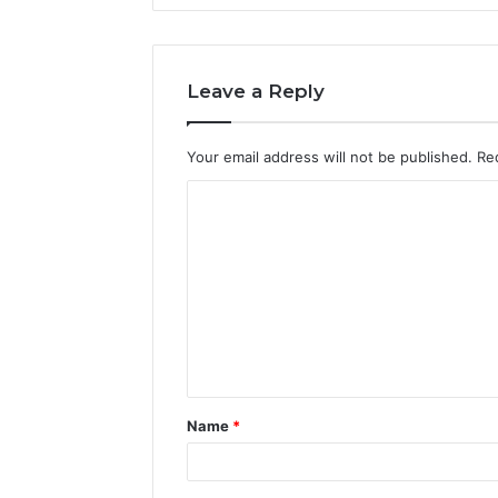
Leave a Reply
Your email address will not be published.
Re
C
o
m
m
e
n
t
Name
*
*