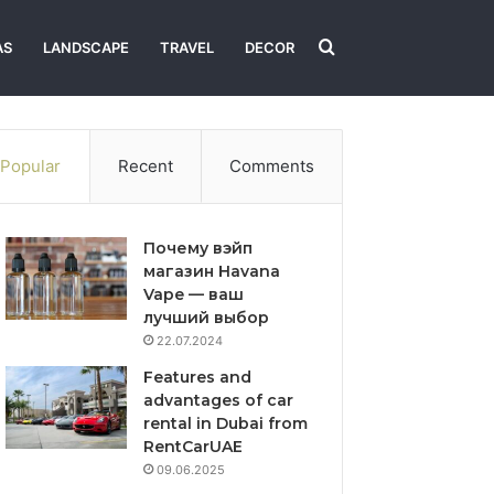
Search
AS
LANDSCAPE
TRAVEL
DECOR
for
Popular
Recent
Comments
Почему вэйп
магазин Havana
Vape — ваш
лучший выбор
22.07.2024
Features and
advantages of car
rental in Dubai from
RentCarUAE
09.06.2025