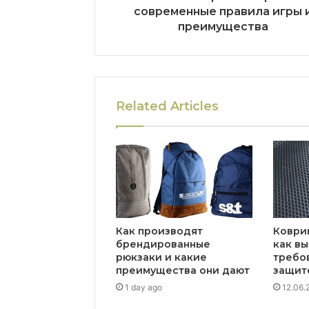
современные правила игры 
преимущества
Related Articles
Как производят
Коврик
брендированные
как вы
рюкзаки и какие
требов
преимущества они дают
защит
1 day ago
12.06.