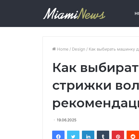
H
Home
/
Design
/
Как выбирать машинку д
Как выбират
стрижки вол
рекомендац
19.06.2025
Facebook
Twitter
LinkedIn
Tumblr
Pinterest