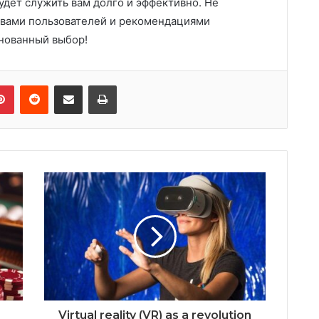
удет служить вам долго и эффективно. Не
ывами пользователей и рекомендациями
нованный выбор!
Pinterest
Reddit
Share via Email
Print
Virtual reality (VR) as a revolution