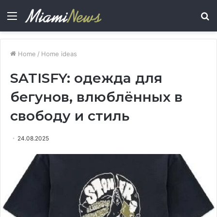
Menu
S
fo
Home
/
Home ideas
SATISFY: одежда для
бегунов, влюблённых в
свободу и стиль
24.08.2025