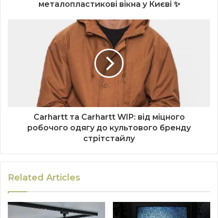
металопластикові вікна у Києві ✨
Carhartt та Carhartt WIP: від міцного
робочого одягу до культового бренду
стрітстайлу
Related Articles