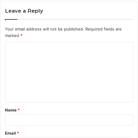
Leave a Reply
Your email address will not be published.
Required fields are
marked
*
C
o
m
m
e
n
t
Name
*
*
Email
*